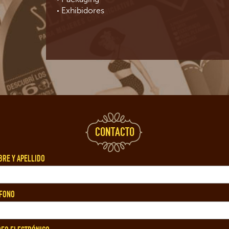
Exhibidores
CONTACTO
RE Y APELLIDO
FONO